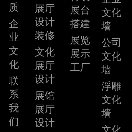
质
展厅
展台
文化
设计
企
搭建
墙
装修
业
展览
公司
文
文化
展示
文化
化
展厅
工厂
墙
设计
联
浮雕
系
展馆
文化
我
展厅
墙
们
设计
文化