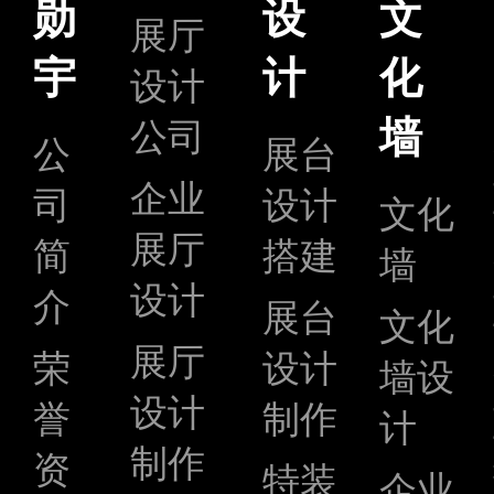
勋
设
文
展厅
宇
计
化
设计
墙
公司
公
展台
企业
司
设计
文化
展厅
简
搭建
墙
设计
介
展台
文化
展厅
荣
设计
墙设
设计
誉
制作
计
制作
资
特装
企业