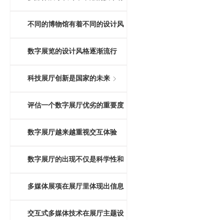
哪些？
不同的博物馆有着不同的设计风
格
数字展览的设计风格逐渐流行
科技展厅创新是国家的未来
评估一个数字展厅优劣的重要度
量衡
数字展厅越来越重视交互体验
数字展厅的出现不仅是科学性和
前瞻性，还因为交互形式
多媒体展项在展厅里体现出信息
化、智能化、重交互三大特点
交互式多媒体技术在展厅主题设