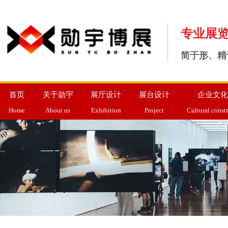
专业展
简于形、精
首页
关于勋宇
展厅设计
展台设计
企业文化
Home
About us
Exhibition
Project
Cultural const