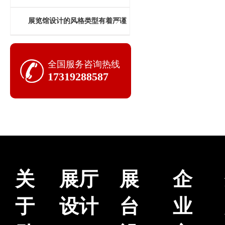
计中的意义
展览馆设计的风格类型有着严谨
的遴选标准
全国服务咨询热线
17319288587
关
展厅
展
企
于
设计
台
业