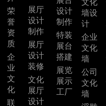
展台
文化
展厅
荣
设计
墙设
设计
誉
制作
计
制作
资
特装
企业
质
展厅
展台
文化
设计
企
搭建
墙
装修
业
展览
公司
文
文化
展示
文化
化
展厅
工厂
墙
设计
联