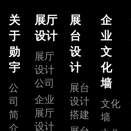
关
展厅
展
企
于
设计
台
业
勋
设
文
展厅
宇
计
化
设计
墙
公司
公
展台
企业
司
设计
文化
展厅
简
搭建
墙
设计
介