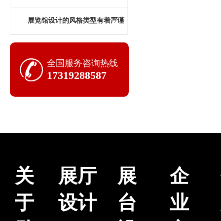
计中的意义
展览馆设计的风格类型有着严谨
的遴选标准
全国服务咨询热线
17319288587
关
展厅
展
企
于
设计
台
业