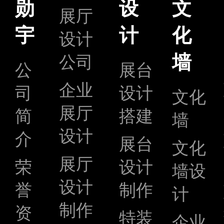
勋
设
文
展厅
宇
计
化
设计
墙
公司
公
展台
企业
司
设计
文化
展厅
简
搭建
墙
设计
介
展台
文化
展厅
荣
设计
墙设
设计
誉
制作
计
制作
资
特装
企业