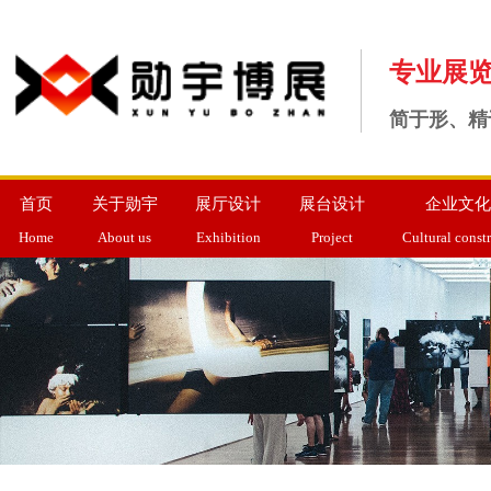
专业展
简于形、精
首页
关于勋宇
展厅设计
展台设计
企业文化
Home
About us
Exhibition
Project
Cultural const