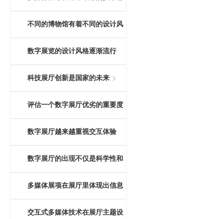
哪些？
不同的博物馆有着不同的设计风
格
数字展览的设计风格逐渐流行
科技展厅创新是国家的未来
评估一个数字展厅优劣的重要度
量衡
数字展厅越来越重视交互体验
数字展厅的出现不仅是科学性和
前瞻性，还因为交互形式
多媒体展项在展厅里体现出信息
化、智能化、重交互三大特点
交互式多媒体技术在展厅主题设