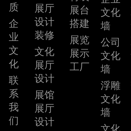
质
展厅
展台
文化
设计
企
搭建
墙
装修
业
展览
公司
文
文化
展示
文化
化
展厅
工厂
墙
设计
联
浮雕
系
展馆
文化
我
展厅
墙
们
设计
文化