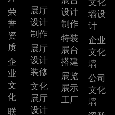
展台
文化
展厅
荣
设计
墙设
设计
誉
制作
计
制作
资
特装
企业
质
展厅
展台
文化
设计
企
搭建
墙
装修
业
展览
公司
文
文化
展示
文化
化
展厅
工厂
墙
设计
联