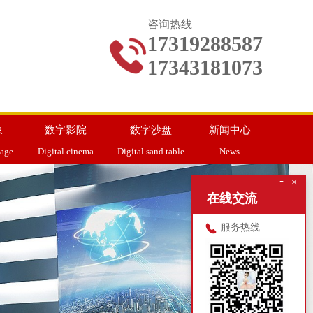
咨询热线
17319288587
17343181073
象
数字影院
数字沙盘
新闻中心
mage
Digital cinema
Digital sand table
News
-
×
在线交流
服务热线