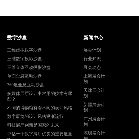
数字沙盘
新闻中心
三维虚拟数字沙盘
展会计划
三维数字投影沙盘
行业知识
三维立体互动投影沙盘
展会动态
单面全息互动沙盘
上海展会计
划
360度全息互动沙盘
天津展会计
多媒体展厅设计中常用的技术有哪
划
些？
新疆展会计
不同的博物馆有着不同的设计风格
划
数字展览的设计风格逐渐流行
广州展会计
划
科技展厅创新是国家的未来
深圳展会计
评估一个数字展厅优劣的重要度量
划