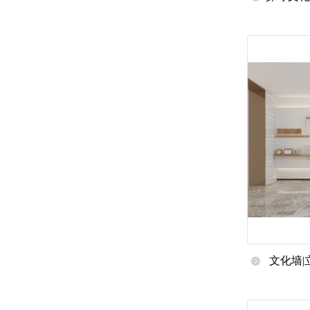
理
文化墙|
示墙|