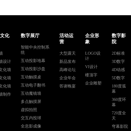
业文化
数字展厅
活动运
企业形
数字影
营
象
院
智能中央控制系
统
墙
大型露天
LOGO设
2D标准
计
互动投影地幕
墙设计
新品发布
3D数字
VI设计
互动投影沙盘
文化墙
高峰论坛
4D动感
楼顶字
互动触摸桌
文化墙
企业年会
5D数字
企业雕塑
互动电子翻书
文化墙
答谢晚宴
180度弧
幕
互动魔镜墙
墙制作
360度环
多点触摸屏
幕
虚拟拍照
720度全
交互内投球
天
全息影成像
穹幕影院