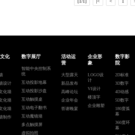
[1/1]
|<
<
1
业文化
数字展厅
活动运
企业形
数字影
营
象
院
智能中央控制系
统
墙
大型露天
LOGO设
2D标准
计
互动投影地幕
墙设计
新品发布
3D数字
VI设计
互动投影沙盘
文化墙
高峰论坛
4D动感
楼顶字
互动触摸桌
文化墙
企业年会
5D数字
企业雕塑
互动电子翻书
文化墙
答谢晚宴
180度弧
幕
互动魔镜墙
墙制作
360度环
多点触摸屏
幕
虚拟拍照