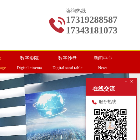
咨询热线
17319288587
17343181073
象
数字影院
数字沙盘
新闻中心
mage
Digital cinema
Digital sand table
News
-
×
在线交流
服务热线