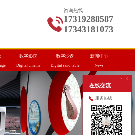
咨询热线
17319288587
17343181073
象
数字影院
数字沙盘
新闻中心
mage
Digital cinema
Digital sand table
News
-
×
在线交流
服务热线