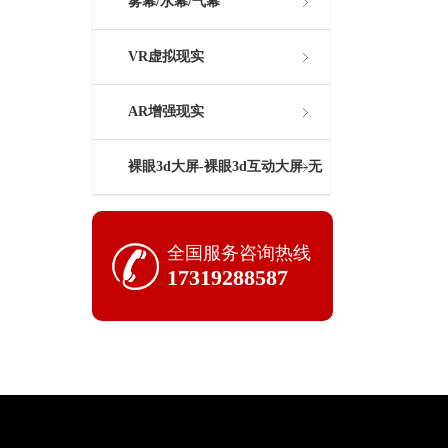
雾幕/水幕/气幕
VR虚拟现实
AR增强现实
裸眼3d大屏-裸眼3d互动大屏-无
缝拼接屏-科技展厅大屏生产商
全国服务咨询热线
17319288587