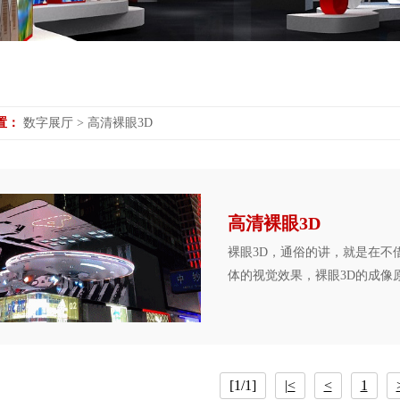
置：
数字展厅
>
高清裸眼3D
高清裸眼3D
裸眼3D，通俗的讲，就是在不
体的视觉效果，裸眼3D的成像
[1/1]
|<
<
1