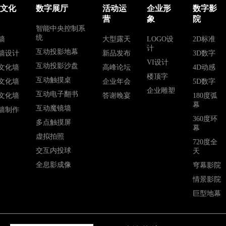
业文化
数字展厅
活动运
企业形
数字影
营
象
院
智能中央控制系
统
墙
大型露天
LOGO设
2D标准
计
互动投影地幕
墙设计
新品发布
3D数字
VI设计
互动投影沙盘
文化墙
高峰论坛
4D动感
楼顶字
互动触摸桌
文化墙
企业年会
5D数字
企业雕塑
互动电子翻书
文化墙
答谢晚宴
180度弧
幕
互动魔镜墙
墙制作
360度环
多点触摸屏
幕
虚拟拍照
720度全
交互内投球
天
全息影成像
穹幕影院
情景影院
巨型地幕