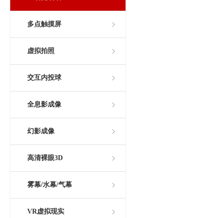
多点触摸屏
虚拟拍照
交互内投球
全息影成像
幻影成像
高清裸眼3D
雾幕/水幕/气幕
VR虚拟现实