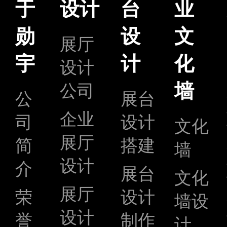
于
设计
台
业
勋
设
文
展厅
宇
计
化
设计
墙
公司
公
展台
企业
司
设计
文化
展厅
简
搭建
墙
设计
介
展台
文化
展厅
荣
设计
墙设
设计
誉
制作
计