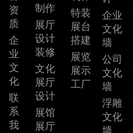
制作
资
特装
企业
质
展厅
展台
文化
设计
企
搭建
墙
装修
业
展览
公司
文
文化
展示
文化
化
展厅
工厂
墙
设计
联
浮雕
系
展馆
文化
我
展厅
墙