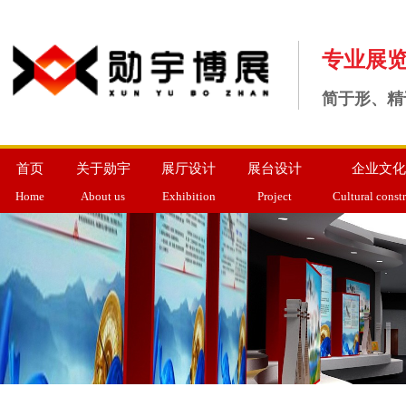
专业展
简于形、精
首页
关于勋宇
展厅设计
展台设计
企业文化
Home
About us
Exhibition
Project
Cultural const