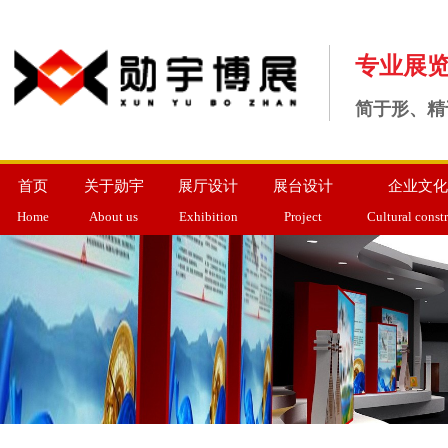
专业展
简于形、精
首页
关于勋宇
展厅设计
展台设计
企业文化
Home
About us
Exhibition
Project
Cultural const