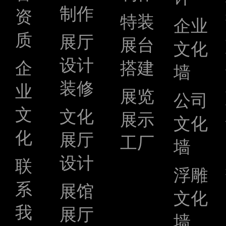
制作
资
特装
企业
质
展厅
展台
文化
设计
企
搭建
墙
装修
业
展览
公司
文
文化
展示
文化
化
展厅
工厂
墙
设计
联
浮雕
系
展馆
文化
我
展厅
墙