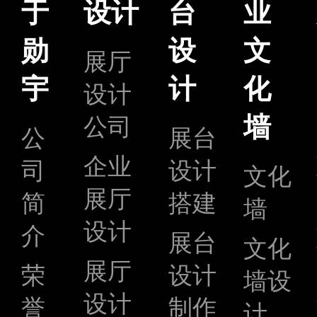
于
设计
台
业
勋
设
文
展厅
宇
计
化
设计
墙
公司
公
展台
企业
司
设计
文化
展厅
简
搭建
墙
设计
介
展台
文化
展厅
荣
设计
墙设
设计
誉
制作
计