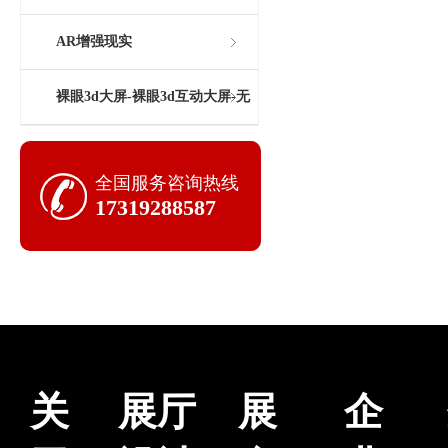
AR增强现实
裸眼3d大屏-裸眼3d互动大屏-无
缝拼接屏-科技展厅大屏生产商
全国服务咨询热线
17319288587
关
展厅
展
企