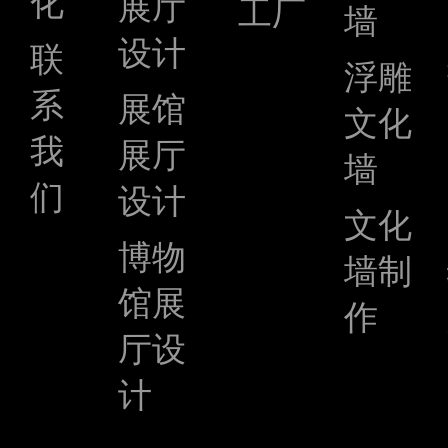
化
展厅
工厂
墙
设计
联
浮雕
系
展馆
文化
我
展厅
墙
们
设计
文化
博物
墙制
馆展
作
厅设
计