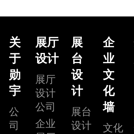
关
展厅
展
企
于
设计
台
业
勋
设
文
展厅
宇
计
化
设计
墙
公司
公
展台
企业
司
设计
文化