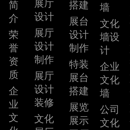
展厅
简
搭建
墙
设计
介
展台
文化
展厅
荣
设计
墙设
设计
誉
制作
计
制作
资
特装
企业
质
展厅
展台
文化
设计
企
搭建
墙
装修
业
展览
公司
文
文化
展示
文化