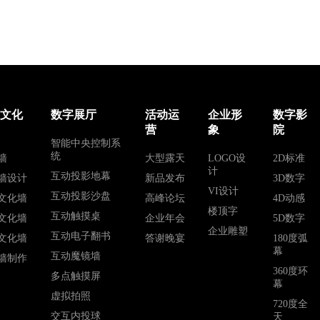
业文化
数字展厅
活动运
企业形
数字影
营
象
院
智能中央控制系
统
墙
大型露天
LOGO设
2D标准
计
互动投影地幕
墙设计
新品发布
3D数字
VI设计
互动投影沙盘
文化墙
高峰论坛
4D动感
楼顶字
互动触摸桌
文化墙
企业年会
5D数字
企业雕塑
互动电子翻书
文化墙
答谢晚宴
180度弧
幕
互动魔镜墙
墙制作
360度环
多点触摸屏
幕
虚拟拍照
720度全
交互内投球
天