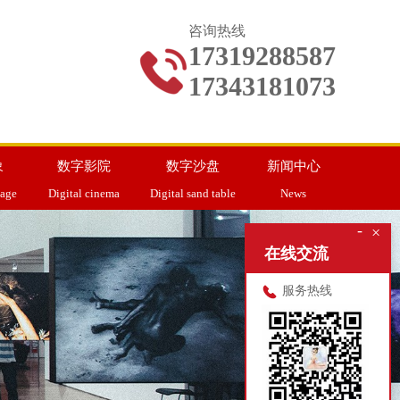
咨询热线
17319288587
17343181073
象
数字影院
数字沙盘
新闻中心
mage
Digital cinema
Digital sand table
News
-
×
在线交流
服务热线