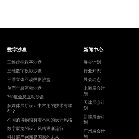
数字沙盘
新闻中心
三维虚拟数字沙盘
展会计划
三维数字投影沙盘
行业知识
三维立体互动投影沙盘
展会动态
单面全息互动沙盘
上海展会计
划
360度全息互动沙盘
天津展会计
多媒体展厅设计中常用的技术有哪
划
些？
新疆展会计
不同的博物馆有着不同的设计风格
划
数字展览的设计风格逐渐流行
广州展会计
划
科技展厅创新是国家的未来