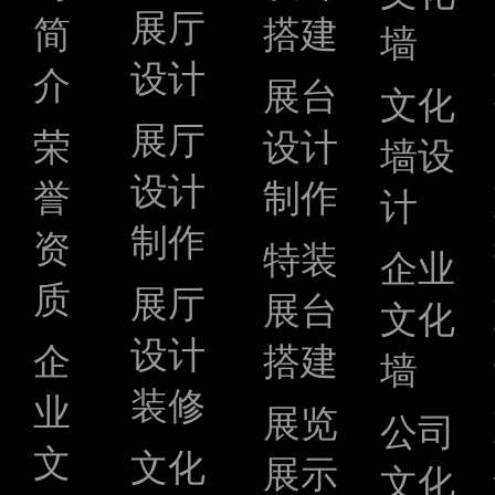
展厅
简
搭建
墙
设计
介
展台
文化
展厅
荣
设计
墙设
设计
誉
制作
计
制作
资
特装
企业
质
展厅
展台
文化
设计
企
搭建
墙
装修
业
展览
公司
文
文化
展示
文化