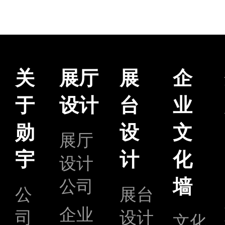
关
展厅
展
企
于
设计
台
业
勋
设
文
展厅
宇
计
化
设计
墙
公司
公
展台
企业
司
设计
文化